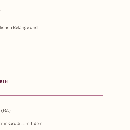
,
rlichen Belange und
RIN
 (BA)
er in Gröditz mit dem