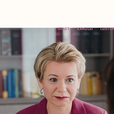
g,
START
KANZLEI
LEISTU