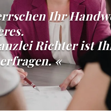
errschen Ihr Handw
eres.
nzlei Richter ist Ih
erfragen. «