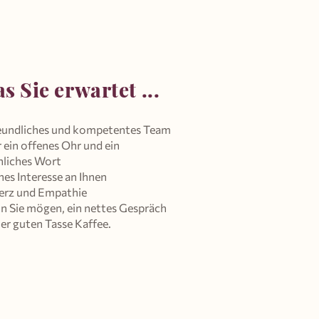
s Sie erwartet ...
reundliches und kompetentes Team
ein offenes Ohr und ein
nliches Wort
hes Interesse an Ihnen
Herz und Empathie
nn Sie mögen, ein nettes Gespräch
ner guten Tasse Kaffee.