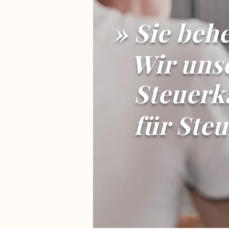
» Sie beh
Wir uns
Steuerka
für Steu